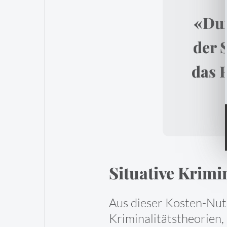
«Dur
der 
das R
Situative Krimi
Aus dieser Kosten-Nut
Kriminalitätstheorien