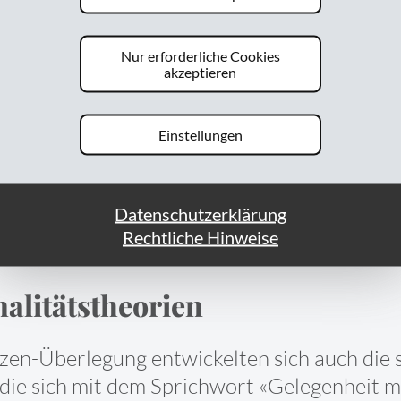
ch situative Präventionsmass
Nur erforderliche Cookies
akzeptieren
Schutz des Tatobjekts und deme
isiko, bei einer Straftat erwisch
Einstellungen
erhöht werden.»
Datenschutzerklärung
Rechtliche Hinweise
nalitätstheorien
zen-Überlegung entwickelten sich auch die 
, die sich mit dem Sprichwort «Gelegenheit