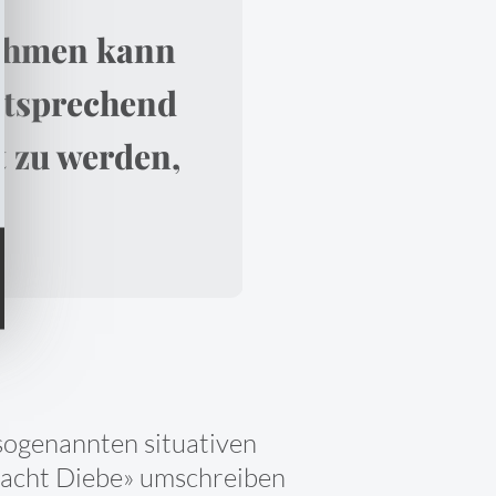
nahmen kann
ntsprechend
t zu werden,
sogenannten situativen
 macht Diebe» umschreiben