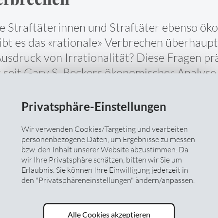
e Straftäterinnen und Straftäter ebenso ök
ibt es das «rationale» Verbrechen überhaupt
usdruck von Irrationalität? Diese Fragen pr
t seit Gary S. Beckers ökonomischer Analyse 
 im 18. Jahrhundert in der Klassischen Sch
ffen. Gelehrte wie Cesare Beccaria (1738-1
Privatsphäre-Einstellungen
ingen von einem freien und vernunftbasie
Wir verwenden Cookies/Targeting und vearbeiten
rten die Entstehung von Kriminalität damit
personenbezogene Daten, um Ergebnisse zu messen
s Delikts höher einschätzen als die erwart
bzw. den Inhalt unserer Website abzustimmen. Da
wir Ihre Privatsphäre schätzen, bitten wir Sie um
Daraus leitete Cesare Beccaria seine bis heu
Erlaubnis. Sie können Ihre Einwilligung jederzeit in
ngswirkung von Strafen abhängig ist von de
den "Privatsphäreneinstellungen" ändern/anpassen.
e der Strafe sowie der Geschwindigkeit, in d
Alle Cookies akzeptieren