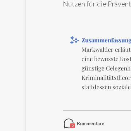
Nutzen für die Präven
Zusammenfassun
Markwalder erläute
eine bewusste Kos
günstige Gelegenhe
Kriminalitätstheor
stattdessen sozial
Kommentare
0